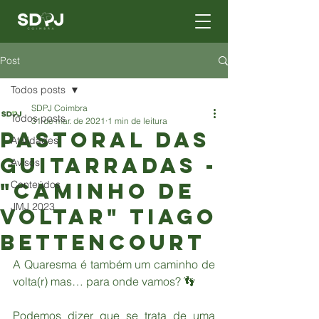
Post
Todos posts
SDPJ Coimbra
Todos posts
31 de mar. de 2021
1 min de leitura
Pastoral das
Atividades
Guitarradas -
Avisos
"Caminho de
Conteúdos
JMJ 2023
Voltar" Tiago
Bettencourt
A Quaresma é também um caminho de 
volta(r) mas… para onde vamos? 👣
Podemos dizer que se trata de uma 