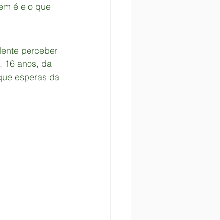
uem é e o que 
elente perceber 
, 16 anos, da 
que esperas da 