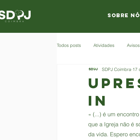
Sobre nó
Todos posts
Atividades
Avisos
SDPJ Coimbra
17 
UPRE
IN
« (...) é um encont
que a Igreja não é s
da vida. Espero enc