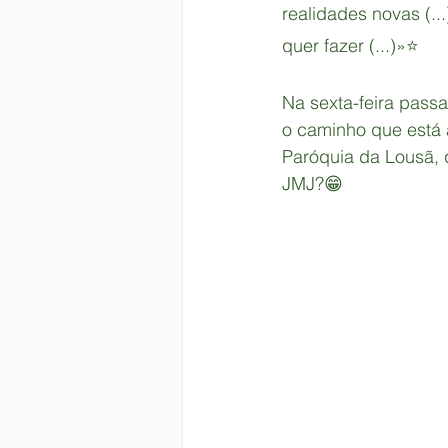
realidades novas (..
quer fazer (...)»⭐
Na sexta-feira pass
o caminho que está a
Paróquia da Lousã, 
JMJ?😁