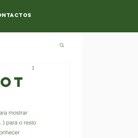
ontactos
COT
ara mostrar 
) para o resto 
conhecer 