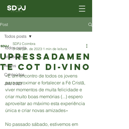
Post
Todos posts
SDPJ Coimbra
Todos posts
31 de jan. de 2023
1 min de leitura
UPRESSADAMEN
Atividades
TE COT DI-VINO
Avisos
Conteúdos
«É um encontro de todos os jovens 
para aproximar e fortalecer a Fé Cristã, 
JMJ 2023
viver momentos de muita felicidade e 
criar muito boas memórias (...) espero 
aproveitar ao máximo esta experiência 
única e criar novas amizades»
No passado sábado, estivemos em 