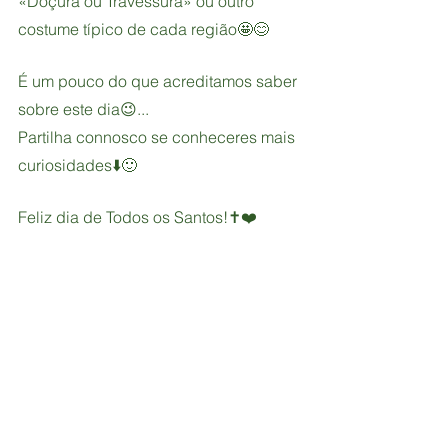
«Doçura ou Travessura» ou outro 
costume típico de cada região🤩😊
É um pouco do que acreditamos saber 
sobre este dia😉...
Partilha connosco se conheceres mais 
curiosidades⬇️🙂
Feliz dia de Todos os Santos!✝️❤️