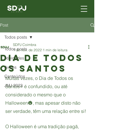
Post
Todos posts
SDPJ Coimbra
Todos posts
1 de nov. de 2022
1 min de leitura
Dia de Todos
Atividades
os Santos
Avisos
Conteúdos
Muitas vezes, o Dia de Todos os 
JMJ 2023
Santos⭐ é confundido, ou até 
considerado o mesmo que o 
Halloween🎃, mas apesar disto não 
ser verdade, têm uma relação entre si!
O Halloween é uma tradição pagã, 