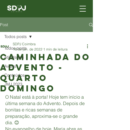
Post
Todos posts
SDPJ Coimbra
Todos posts
18 de jan. de 2022
1 min de leitura
Caminhada do
Atividades
Advento -
Avisos
Quarto
Conteúdos
JMJ 2023
Domingo
O Natal está à porta! Hoje tem início a 
última semana do Advento. Depois de 
bonitas e ricas semanas de 
preparação, aproxima-se o grande 
dia. 😊
No evangelho de hoje, Maria abre as 