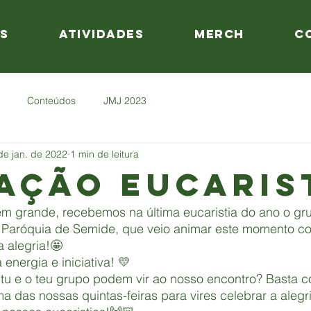
s
Atividades
Merch
C
Conteúdos
JMJ 2023
de jan. de 2022
1 min de leitura
ação Eucaris
em grande, recebemos na última eucaristia do ano o g
 Paróquia de Semide, que veio animar este momento c
a alegria!🤩 
energia e iniciativa! 💛 
u e o teu grupo podem vir ao nosso encontro? Basta co
a das nossas quintas-feiras para vires celebrar a alegr