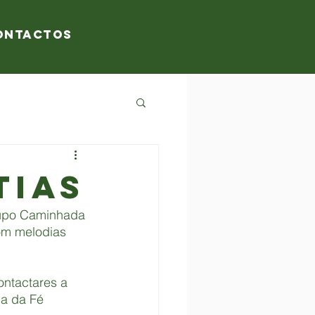
ontactos
tias
rupo Caminhada 
om melodias 
ntactares a 
ia da Fé 