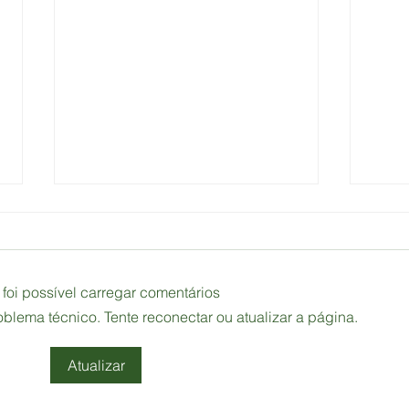
foi possível carregar comentários
lema técnico. Tente reconectar ou atualizar a página.
Atualizar
E
UPRESSADAMENTE
UP
T
COT MARQUÊS
CO