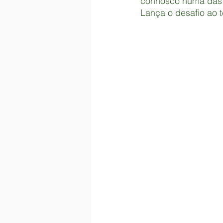
connosco numa das n
Lança o desafio ao 