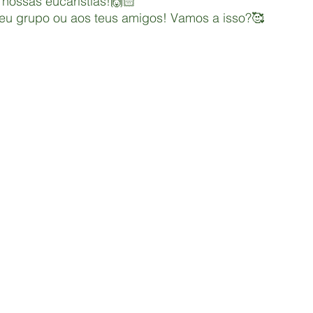
ossas eucaristias!🙌🏻 
teu grupo ou aos teus amigos! Vamos a isso?🥰